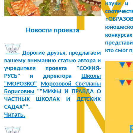
М
науки и 
соотечес
«ОБРАЗОВ
юношеск
Новости проекта
конкурса
представи
кто смог 
Дорогие друзья, предлагаем
вашему вниманию статью автора и
учредителя проекта "СОФИЯ-
РУСЬ" и директора
Школы
М
"МОРОЗКО"
Морозовой Светланы
Борисовны
""МИФЫ И ПРАВДА О
ЧАСТНЫХ ШКОЛАХ И ДЕТСКИХ
САДАХ"".
Читать.