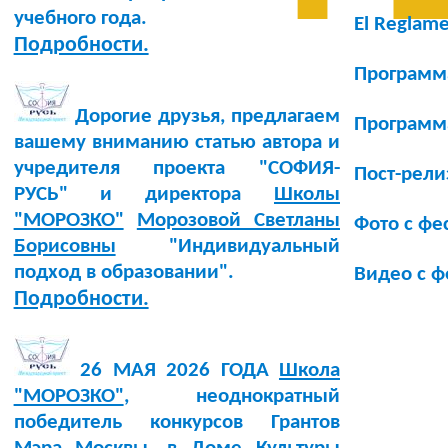
учебного года.
El Reglame
Подробности.
Программа
Дорогие друзья, предлагаем
Программа
вашему вниманию статью автора и
учредителя проекта "СОФИЯ-
Пост-рели
РУСЬ" и директора
Школы
"МОРОЗКО"
Морозовой Светланы
Фото с фе
Борисовны
"Индивидуальный
подход в образовании".
Видео с ф
Подробности.
26 МАЯ 2026 ГОДА
Школа
"МОРОЗКО"
, неоднократный
победитель конкурсов Грантов