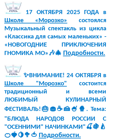
17 ОКТЯБРЯ 2025 ГОДА в
Школе «Морозко»
состоялся
Музыкальный спектакль из цикла
«Классика для самых маленьких» -
«НОВОГОДНИЕ ПРИКЛЮЧЕНИЯ
Подробности.
ГНОМИКА МО»🎶🎄
✨ВНИМАНИЕ! 24 ОКТЯБРЯ в
Школе "Морозко"
состоится
традиционный и всеми
ЛЮБИМЫЙ КУЛИНАРНЫЙ
ФЕСТИВАЛЬ!🎂🧁☕🍰🍧🍿. Тема:
"БЛЮДА НАРОДОВ РОССИИ С
"ОСЕННИМИ" НАЧИНКАМИ"🍒🍇🍐
Подробности.
🍊🍓🍋🥦🍅