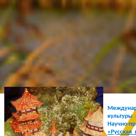
Ж
Междуна
культуры 
Научно-п
«Русская