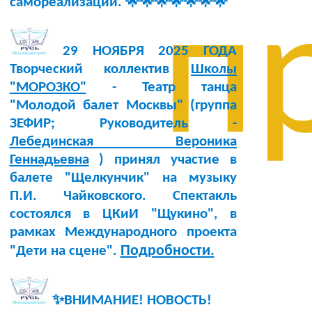
самореализации. 🌟🌟🌟🌟🌟🌟🌟
п
29 НОЯБРЯ 2025 ГОДА
Творческий коллектив
Школы
"МОРОЗКО"
- Театр танца
"Молодой балет Москвы" (группа
ЗЕФИР; Руководитель -
Лебединская Вероника
Геннадьевна
) принял участие в
балете "Щелкунчик" на музыку
П.И. Чайковского. Спектакль
состоялся в ЦКиИ "Щукино", в
рамках Международного проекта
Подробности.
"Дети на сцене".
✨ВНИМАНИЕ! НОВОСТЬ!