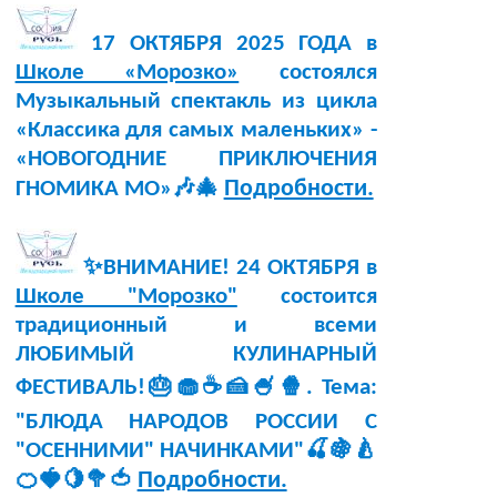
17 ОКТЯБРЯ 2025 ГОДА в
Школе «Морозко»
состоялся
Музыкальный спектакль из цикла
«Классика для самых маленьких» -
«НОВОГОДНИЕ ПРИКЛЮЧЕНИЯ
Подробности.
ГНОМИКА МО»🎶🎄
✨ВНИМАНИЕ! 24 ОКТЯБРЯ в
Школе "Морозко"
состоится
традиционный и всеми
ЛЮБИМЫЙ КУЛИНАРНЫЙ
ФЕСТИВАЛЬ!🎂🧁☕🍰🍧🍿. Тема:
"БЛЮДА НАРОДОВ РОССИИ С
"ОСЕННИМИ" НАЧИНКАМИ"🍒🍇🍐
Подробности.
🍊🍓🍋🥦🍅