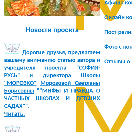
М
Афиша ко
Онлайн к
Новости проекта
Пост-рели
Фото с ко
Дорогие друзья, предлагаем
вашему вниманию статью автора и
Отзывы о 
учредителя проекта "СОФИЯ-
РУСЬ" и директора
Школы
М
"МОРОЗКО"
Морозовой Светланы
Борисовны
""МИФЫ И ПРАВДА О
ЧАСТНЫХ ШКОЛАХ И ДЕТСКИХ
САДАХ"".
Читать.