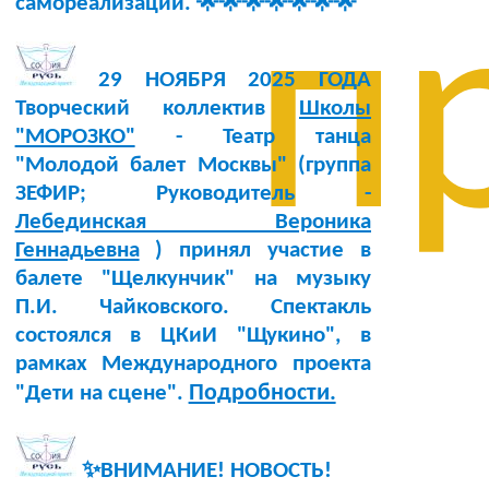
самореализации. 🌟🌟🌟🌟🌟🌟🌟
п
29 НОЯБРЯ 2025 ГОДА
Творческий коллектив
Школы
"МОРОЗКО"
- Театр танца
"Молодой балет Москвы" (группа
ЗЕФИР; Руководитель -
Лебединская Вероника
Геннадьевна
) принял участие в
балете "Щелкунчик" на музыку
П.И. Чайковского. Спектакль
состоялся в ЦКиИ "Щукино", в
рамках Международного проекта
Подробности.
"Дети на сцене".
✨ВНИМАНИЕ! НОВОСТЬ!