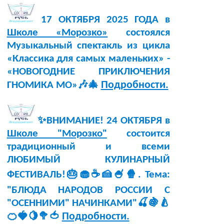
17 ОКТЯБРЯ 2025 ГОДА в
Школе «Морозко»
состоялся
Музыкальный спектакль из цикла
«Классика для самых маленьких» -
«НОВОГОДНИЕ ПРИКЛЮЧЕНИЯ
Подробности.
ГНОМИКА МО»🎶🎄
✨ВНИМАНИЕ! 24 ОКТЯБРЯ в
Школе "Морозко"
состоится
традиционный и всеми
ЛЮБИМЫЙ КУЛИНАРНЫЙ
ФЕСТИВАЛЬ!🎂🧁☕🍰🍧🍿. Тема:
"БЛЮДА НАРОДОВ РОССИИ С
"ОСЕННИМИ" НАЧИНКАМИ"🍒🍇🍐
Подробности.
🍊🍓🍋🥦🍅