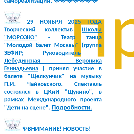
самореализации. 🌟🌟🌟🌟🌟🌟🌟
п
29 НОЯБРЯ 2025 ГОДА
Творческий коллектив
Школы
"МОРОЗКО"
- Театр танца
"Молодой балет Москвы" (группа
ЗЕФИР; Руководитель -
Лебединская Вероника
Геннадьевна
) принял участие в
балете "Щелкунчик" на музыку
П.И. Чайковского. Спектакль
состоялся в ЦКиИ "Щукино", в
рамках Международного проекта
Подробности.
"Дети на сцене".
✨ВНИМАНИЕ! НОВОСТЬ!