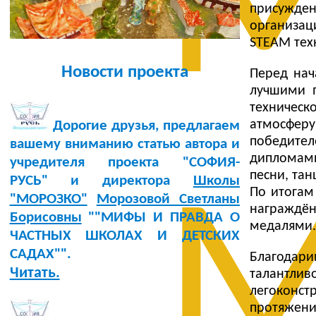
М
присужде
организац
STEAM тех
Новости проекта
Перед нач
лучшими п
техническ
атмосферу
Дорогие друзья, предлагаем
победител
вашему вниманию статью автора и
дипломами
учредителя проекта "СОФИЯ-
песни, тан
РУСЬ" и директора
Школы
М
По итогам
"МОРОЗКО"
Морозовой Светланы
награждё
Борисовны
""МИФЫ И ПРАВДА О
медалями.
ЧАСТНЫХ ШКОЛАХ И ДЕТСКИХ
САДАХ"".
Благодар
Читать.
талантл
легоконс
протяжен