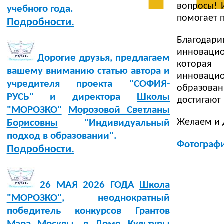
вопросы! 
учебного года.
помогает п
Подробности.
Благодар
инноваци
Дорогие друзья, предлагаем
которая
вашему вниманию статью автора и
инноваци
учредителя проекта "СОФИЯ-
образова
РУСЬ" и директора
Школы
достигают 
"МОРОЗКО"
Морозовой Светланы
Желаем и 
Борисовны
"Индивидуальный
подход в образовании".
Фотограф
Подробности.
26 МАЯ 2026 ГОДА
Школа
"МОРОЗКО"
, неоднократный
победитель конкурсов Грантов