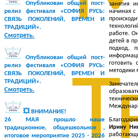
Опубликован общий пост-
занятия и
релиз фестиваля «СОФИЯ РУСЬ:
начиная с 
происходи
СВЯЗЬ ПОКОЛЕНИЙ, ВРЕМЕН И
технологи
ТРАДИЦИЙ».
работе. О
Смотреть.
детей в п
подход, 
информац
Опубликован общий пост-
готовить 
релиз фестиваля «СОФИЯ РУСЬ:
Т
методики 
СВЯЗЬ ПОКОЛЕНИЙ, ВРЕМЕН И
ТРАДИЦИЙ».
Замечате
Смотреть.
образова
техническ
Междунарр
💥 ВНИМАНИЕ!
26 МАЯ прошло наше
Благодари
Ирину Ни
традиционное, общешкольное ,
работающи
итоговое мероприятие 2025 - 2026