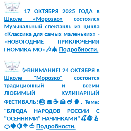
17 ОКТЯБРЯ 2025 ГОДА в
Школе «Морозко»
состоялся
Музыкальный спектакль из цикла
«Классика для самых маленьких» -
«НОВОГОДНИЕ ПРИКЛЮЧЕНИЯ
Подробности.
ГНОМИКА МО»🎶🎄
✨ВНИМАНИЕ! 24 ОКТЯБРЯ в
Школе "Морозко"
состоится
традиционный и всеми
ЛЮБИМЫЙ КУЛИНАРНЫЙ
ФЕСТИВАЛЬ!🎂🧁☕🍰🍧🍿. Тема:
"БЛЮДА НАРОДОВ РОССИИ С
"ОСЕННИМИ" НАЧИНКАМИ"🍒🍇🍐
Подробности.
🍊🍓🍋🥦🍅