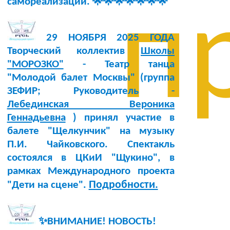
самореализации. 🌟🌟🌟🌟🌟🌟🌟
п
29 НОЯБРЯ 2025 ГОДА
Творческий коллектив
Школы
"МОРОЗКО"
- Театр танца
"Молодой балет Москвы" (группа
ЗЕФИР; Руководитель -
Лебединская Вероника
Геннадьевна
) принял участие в
балете "Щелкунчик" на музыку
П.И. Чайковского. Спектакль
состоялся в ЦКиИ "Щукино", в
рамках Международного проекта
Подробности.
"Дети на сцене".
✨ВНИМАНИЕ! НОВОСТЬ!