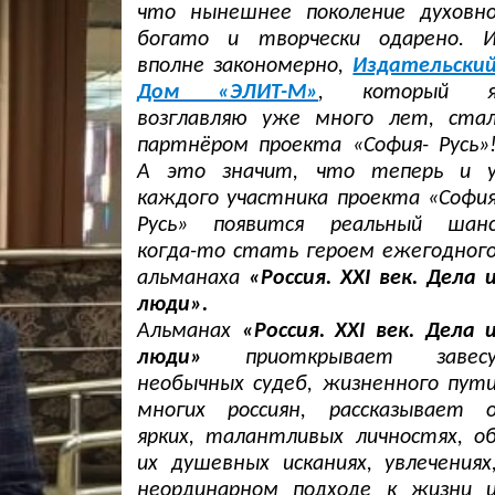
что нынешнее поколение духовн
богато и творчески одарено. 
вполне закономерно,
Издательски
Дом «ЭЛИТ-М»
, который 
возглавляю уже много лет, ста
партнёром проекта «София- Русь»
А это значит, что теперь и 
каждого участника проекта «Софи
Русь» появится реальный шан
когда-то стать героем ежегодног
альманаха
«Россия. XXI век. Дела 
люди».
Альманах
«Россия. XXI век. Дела 
люди»
приоткрывает завес
необычных судеб, жизненного пут
многих россиян, рассказывает 
ярких, талантливых личностях, о
их душевных исканиях, увлечениях
неординарном подходе к жизни 