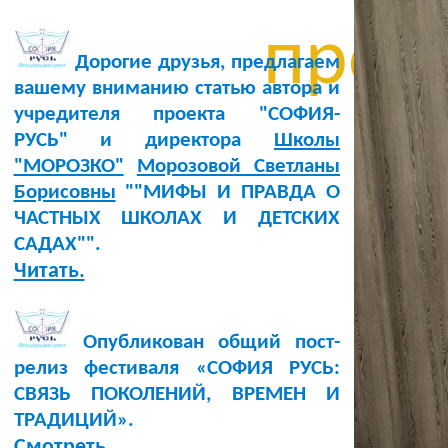
проиг
Дорогие друзья, предлагаем
вашему вниманию статью автора и
учредителя проекта "СОФИЯ-
РУСЬ" и директора
Школы
"МОРОЗКО"
Морозовой Светланы
Борисовны
""МИФЫ И ПРАВДА О
ЧАСТНЫХ ШКОЛАХ И ДЕТСКИХ
САДАХ"".
Читать.
Опубликован общий пост-
релиз фестиваля «СОФИЯ РУСЬ:
СВЯЗЬ ПОКОЛЕНИЙ, ВРЕМЕН И
ТРАДИЦИЙ».
Смотреть.