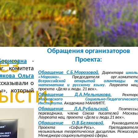
без
овки,
Обращения организаторов
ез
Проекта:
орисовна
-
г. комитета
Обращение С.Б.Морозовой.
Директора
школ
якова Ольга
«Морозко»
. Председателя орг.комитет
Всероссийской открытой олимпиады п
ссказывали о
математике и русскому языку
. Лауреата нац
ысти,
проекта «Дела и люди. 21 век».
ы», который
Обращение Д.А.Мельникова.
Ректор
Московского Социально-Педагогическог
Института
. Академика МАНИИПТ.
Обращение Л.А.Рубальской.
Поэтессы
переводчика, члена Союза писателей Москвы
ез
Лауреата нац. проекта «Дела и люди.21 век».
Обращение О.В.Беляковой.
Руководител
Проекта «София-Русь». Преподавател
музыкальных теоретических дисциплин. Режиссера
Менеджера социокультурной сферы.