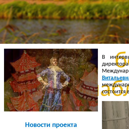
Бе
уста
б
В интерв
директо
Междунаро
Витальевн
шабл
междунар
состоится в
б
Новости проекта