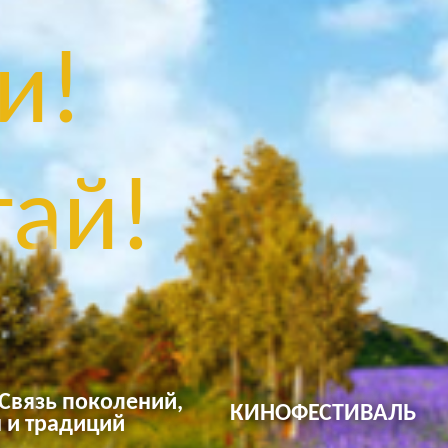
и!
ай!
 Связь поколений,
КИНОФЕСТИВАЛЬ
 и традиций