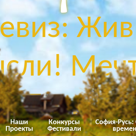
евиз: Жив
сли! Мечт
Твори!
Наши
Конкурсы
София-Русь:
Проекты
Фестивали
времен