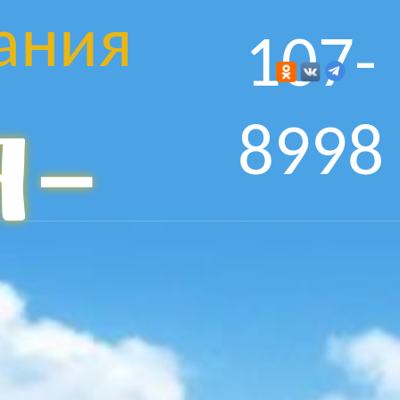
ания
107-
я-
8998