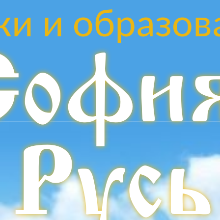
ки и образов
Софи
Русь