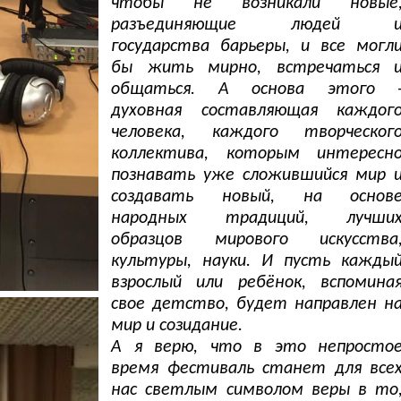
чтобы не возникали новые
разъединяющие людей 
государства барьеры, и все могл
бы жить мирно, встречаться 
общаться. А основа этого 
духовная составляющая каждог
человека, каждого творческог
коллектива, которым интересн
познавать уже сложившийся мир 
создавать новый, на основ
народных традиций, лучши
образцов мирового искусства
культуры, науки. И пусть кажды
взрослый или ребёнок, вспомина
свое детство, будет направлен н
мир и созидание.
А я верю, что в это непросто
время фестиваль станет для все
нас светлым символом веры в то