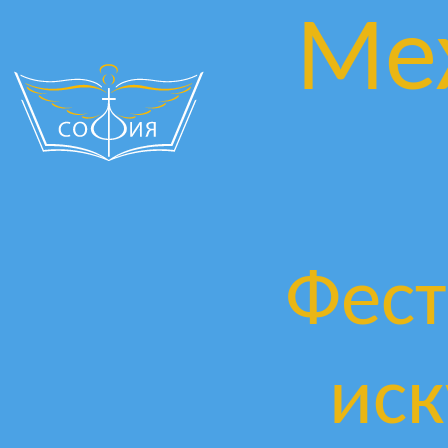
Ме
Фест
иск