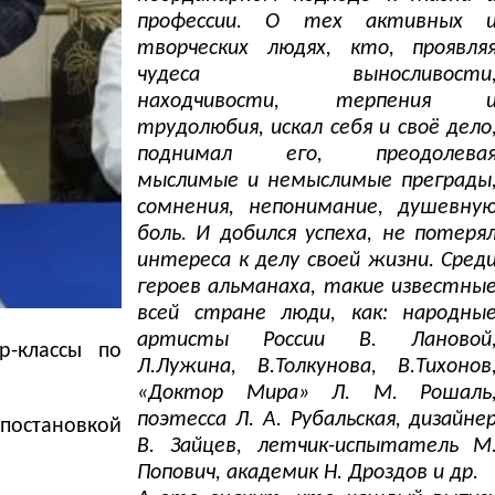
профессии. О тех активных 
творческих людях, кто, проявля
чудеса выносливости
находчивости, терпения 
трудолюбия, искал себя и своё дело
поднимал его, преодолева
мыслимые и немыслимые преграды
сомнения, непонимание, душевну
боль. И добился успеха, не потеря
интереса к делу своей жизни. Сред
героев альманаха, такие известны
всей стране люди, как: народны
артисты России В. Лановой
р-классы по
Л.Лужина, В.Толкунова, В.Тихонов
«Доктор Мира» Л. М. Рошаль
поэтесса Л. А. Рубальская, дизайне
постановкой
В. Зайцев, летчик-испытатель М
Попович, академик Н. Дроздов и др.