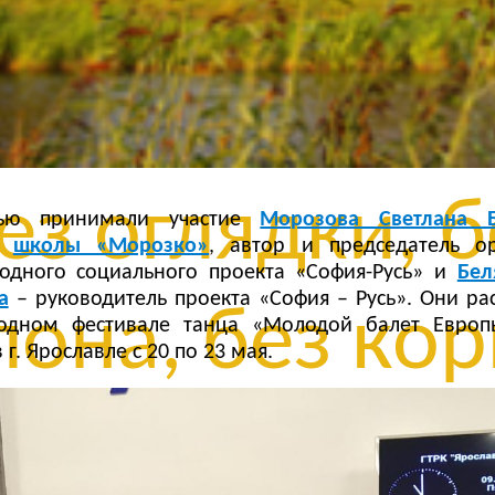
з сомнений, 
ли, без остан
ез оглядки, б
ью принимали участие
Морозова Светлана Б
ра
школы «Морозко»
, автор и председатель ор
дного социального проекта «София-Русь» и
Бел
а
– руководитель проекта «София – Русь». Они ра
она, без кор
одном фестивале танца «Молодой балет Европ
 г. Ярославле с 20 по 23 мая.
ез обмана, б