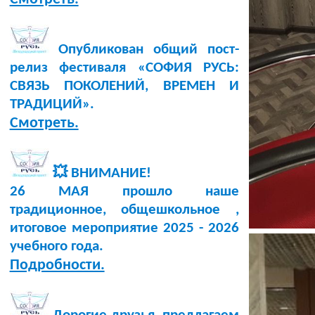
Опубликован общий пост-
релиз фестиваля «СОФИЯ РУСЬ:
СВЯЗЬ ПОКОЛЕНИЙ, ВРЕМЕН И
ТРАДИЦИЙ».
Смотреть.
💥 ВНИМАНИЕ!
26 МАЯ прошло наше
традиционное, общешкольное ,
итоговое мероприятие 2025 - 2026
учебного года.
Подробности.