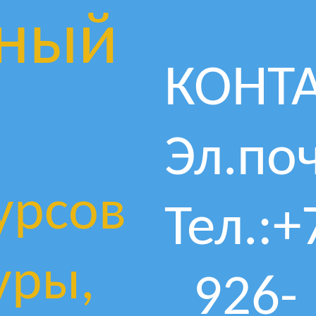
ный
КОНТ
Эл.поч
урсов
Тел.:+
уры,
926-