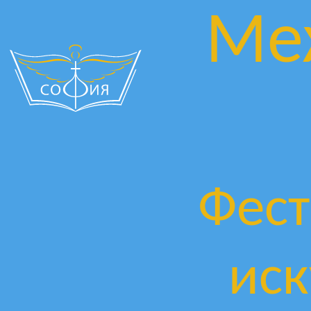
Ме
Фест
иск