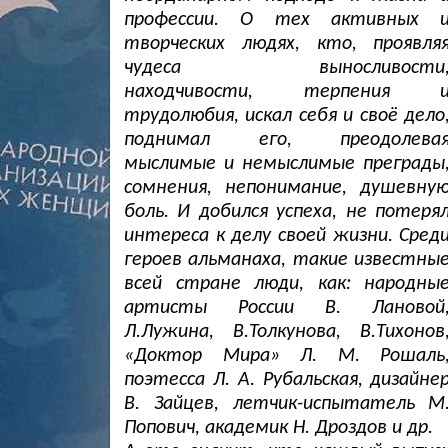
профессии. О тех активных 
творческих людях, кто, проявля
чудеса выносливости
находчивости, терпения 
трудолюбия, искал себя и своё дело
поднимал его, преодолева
мыслимые и немыслимые преграды
сомнения, непонимание, душевну
боль. И добился успеха, не потеря
интереса к делу своей жизни. Сред
героев альманаха, такие известны
всей стране люди, как: народны
артисты России В. Лановой
Л.Лужина, В.Толкунова, В.Тихонов
«Доктор Мира» Л. М. Рошаль
поэтесса Л. А. Рубальская, дизайне
В. Зайцев, летчик-испытатель М
Попович, академик Н. Дроздов и др.