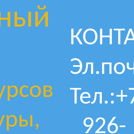
ный
КОНТ
Эл.поч
урсов
Тел.:+
уры,
926-