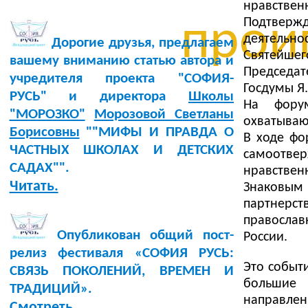
нравственн
проиг
Подтвержд
деятельн
Дорогие друзья, предлагаем
Святейшег
вашему вниманию статью автора и
Председат
учредителя проекта "СОФИЯ-
Госдумы Я.
РУСЬ" и директора
Школы
На фору
"МОРОЗКО"
Морозовой Светланы
охватываю
Борисовны
""МИФЫ И ПРАВДА О
В ходе фо
ЧАСТНЫХ ШКОЛАХ И ДЕТСКИХ
самоотве
САДАХ"".
нравствен
Читать.
Знаковы
партнерст
правосла
Опубликован общий пост-
России.
релиз фестиваля «СОФИЯ РУСЬ:
Это событ
СВЯЗЬ ПОКОЛЕНИЙ, ВРЕМЕН И
большие
ТРАДИЦИЙ».
направлен
Смотреть.