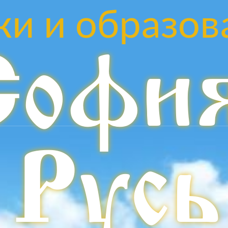
ки и образов
Софи
Русь