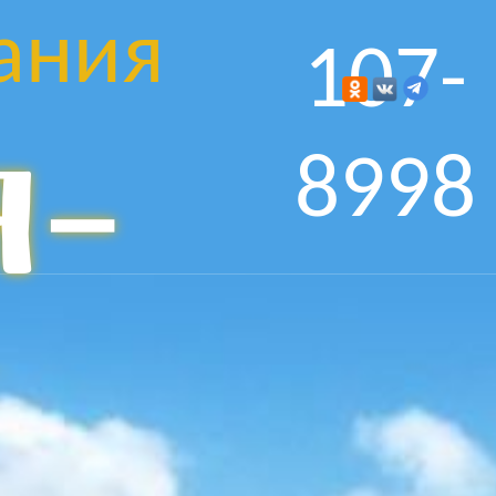
ания
107-
я-
8998