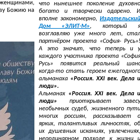
женщинами,
что нынешнее поколение духовн
аву Божию на
богато и творчески одарено. 
вполне закономерно,
Издательски
Дом «ЭЛИТ-М»
, который 
возглавляю уже много лет, ста
партнёром проекта «София- Русь»
А это значит, что теперь и 
каждого участника проекта «Софи
Русь» появится реальный шан
когда-то стать героем ежегодног
альманаха
«Россия. XXI век. Дела 
люди».
Альманах
«Россия. XXI век. Дела 
люди»
приоткрывает завес
необычных судеб, жизненного пут
многих россиян, рассказывает 
ярких, талантливых личностях, о
их душевных исканиях, увлечениях
неординарном подходе к жизни 