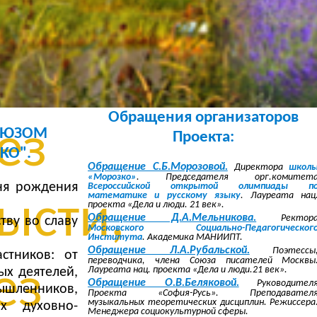
без
овки,
Обращения организаторов
ез
СОЮЗОМ
Проекта:
КО".
Обращение С.Б.Морозовой.
Директора
школ
«Морозко»
. Председателя орг.комитет
ня рождения
Всероссийской открытой олимпиады п
математике и русскому языку
. Лауреата нац
ысти,
проекта «Дела и люди. 21 век».
Обращение Д.А.Мельникова.
Ректор
тву во славу
Московского Социально-Педагогическог
Института
. Академика МАНИИПТ.
Обращение Л.А.Рубальской.
Поэтессы
стников: от
переводчика, члена Союза писателей Москвы
ез
Лауреата нац. проекта «Дела и люди.21 век».
ых деятелей,
Обращение О.В.Беляковой.
Руководител
ышленников,
Проекта «София-Русь». Преподавател
музыкальных теоретических дисциплин. Режиссера
х духовно-
Менеджера социокультурной сферы.