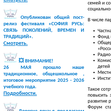
семей и с
социально
Опубликован общий пост-
В числе па
релиз фестиваля «СОФИЯ РУСЬ:
СВЯЗЬ ПОКОЛЕНИЙ, ВРЕМЕН И
Частн
ТРАДИЦИЙ».
Фонд 
Обще
Смотреть.
«Росс
Радио
Комис
💥 ВНИМАНИЕ!
детей
26 МАЯ прошло наше
Местн
традиционное, общешкольное ,
Инсти
итоговое мероприятие 2025 - 2026
учебного года.
Такое сот
Подробности.
повысить 
развитие р
Форум ст