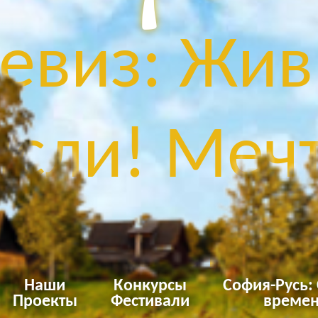
евиз: Жив
сли! Мечт
Твори!
Наши
Конкурсы
София-Русь:
Проекты
Фестивали
времен