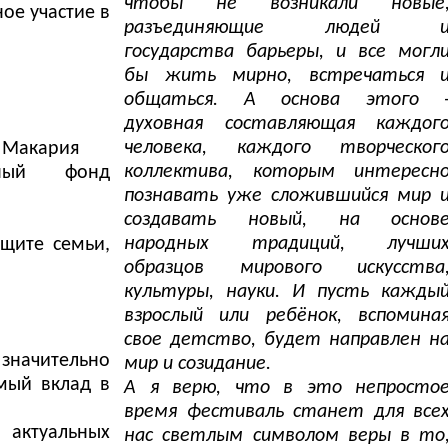
чтобы не возникали новые
ое участие в
разъединяющие людей 
государства барьеры, и все могл
бы жить мирно, встречаться 
общаться. А основа этого 
духовная составляющая каждог
человека, каждого творческог
 Макария
коллектива, которым интересн
енный фонд
познавать уже сложившийся мир 
создавать новый, на основ
народных традиций, лучши
щите семьи,
образцов мирового искусства
культуры, науки. И пусть кажды
взрослый или ребёнок, вспомина
свое детство, будет направлен н
 значительно
мир и созидание.
омый вклад в
А я верю, что в это непросто
время фестиваль станет для все
 актуальных
нас светлым символом веры в то