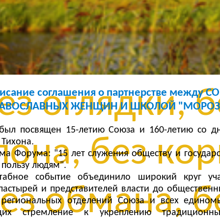
з сомнений, 
ли, без остан
ез оглядки, б
исание соглашения о партнерстве между 
АВОСЛАВНЫХ ЖЕНЩИН И ШКОЛОЙ "МОРОЗ
ыл посвящен 15-летию Союза и 160-летию со д
она, без кор
 Тихона.
ема Форума: "15 лет служения обществу и государс
 пользу людям".
табное событие объединило широкий круг уча
ез обмана, б
пастырей и представителей власти до общественн
 региональных отделений Союза и всех едином
щих стремление к укреплению традиционны