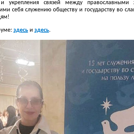
 и укрепления связей между православными 
ими себя служению обществу и государству во сл
дям!
руме:
здесь
и
здесь
.