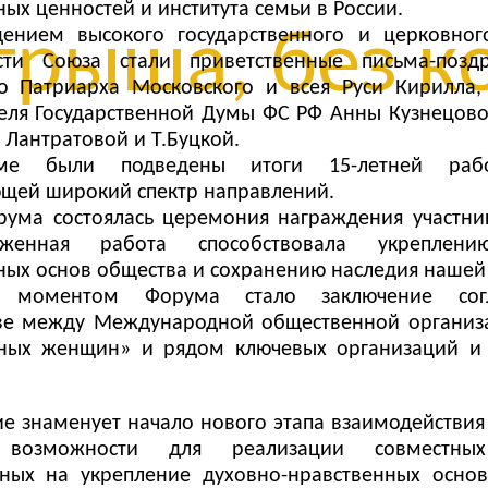
ых ценностей и института семьи в России.
рыша, без ко
ением высокого государственного и церковног
ости Союза стали приветственные письма-позд
о Патриарха Московского и всея Руси Кирилла, 
еля Государственной Думы ФС РФ Анны Кузнецово
 Лантратовой и Т.Буцкой.
ме были подведены итоги 15-летней раб
щей широкий спектр направлений.
рума состоялась церемония награждения участни
рженная работа способствовала укреплени
ных основ общества и сохранению наследия нашей
м моментом Форума стало заключение со
ве между Международной общественной организ
вных женщин» и рядом ключевых организаций и
ие знаменует начало нового этапа взаимодействия
 возможности для реализации совместных
ных на укрепление духовно-нравственных основ