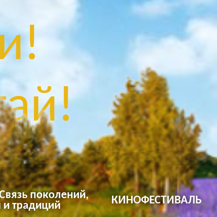
и!
ай!
 Связь поколений,
КИНОФЕСТИВАЛЬ
 и традиций