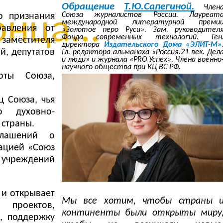
Обращение
Т.Ю.Сапегиной.
Член
Союза журналистов России. Лауреат
нца...
о признания
международной литературной преми
равления от
«Золотое перо Руси». Зам. руководител
Фонда современных технологий. Ген
заместителя
директора
Издательского Дома «ЭЛИТ-М»
й, депутатов
Гл. редактора альманаха «Россия.21 век. Дел
и люди» и журнала «PRO Успех». Члена военно
научного общества при КЦ ВС РФ.
оты Союза,
ц Союза, чья
ю духовно-
 страны.
глашений о
ацией «Союз
 учреждений
 и открывает
Мы все хотим, чтобы страны 
 проектов,
континенты были открыты миру
, поддержку