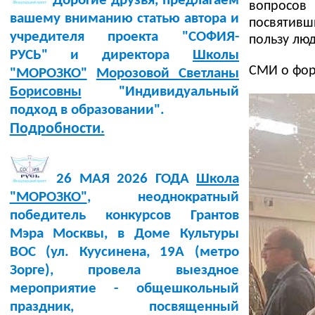
Дорогие друзья, предлагаем
вопросов
вашему вниманию статью автора и
посвятивш
учредителя проекта "СОФИЯ-
пользу лю
РУСЬ" и директора
Школы
СМИ о фо
"МОРОЗКО"
Морозовой Светланы
Борисовны
"Индивидуальный
подход в образовании".
Подробности.
26 МАЯ 2026 ГОДА
Школа
"МОРОЗКО"
, неоднократный
победитель конкурсов Грантов
Мэра Москвы, в Доме Культуры
BOC (ул. Куусинена, 19А (метро
Зорге), провела выездное
мероприятие - общешкольный
праздник, посвященный