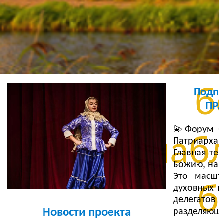
Бе
уста
б
Подп
ПР
💫Форум б
шабл
Патриарха
Главная т
Божию, на
Это масш
б
духовных 
делегатов
Новости проекта
разделяю