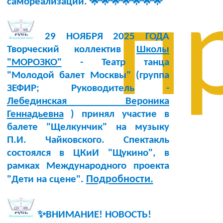
самореализации. 🌟🌟🌟🌟🌟🌟🌟
п
29 НОЯБРЯ 2025 ГОДА
Творческий коллектив
Школы
"МОРОЗКО"
- Театр танца
"Молодой балет Москвы" (группа
ЗЕФИР; Руководитель -
Лебединская Вероника
Геннадьевна
) принял участие в
балете "Щелкунчик" на музыку
П.И. Чайковского. Спектакль
состоялся в ЦКиИ "Щукино", в
рамках Международного проекта
Подробности.
"Дети на сцене".
✨ВНИМАНИЕ! НОВОСТЬ!