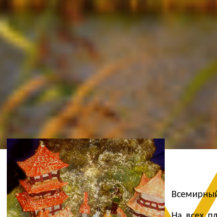
Ж
Всемирный
На всех п