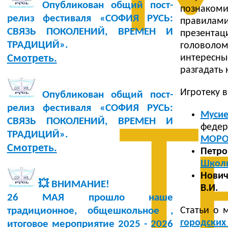
Опубликован общий пост-
познакоми
релиз фестиваля «СОФИЯ РУСЬ:
правилам
СВЯЗЬ ПОКОЛЕНИЙ, ВРЕМЕН И
презентац
ТРАДИЦИЙ».
головолом
интересн
Смотреть.
разгадать
Игротеку в
Опубликован общий пост-
релиз фестиваля «СОФИЯ РУСЬ:
Муси
Т
СВЯЗЬ ПОКОЛЕНИЙ, ВРЕМЕН И
федер
ТРАДИЦИЙ».
МОРО
Смотреть.
Петро
Школ
Нович
💥 ВНИМАНИЕ!
В.И.
26 МАЯ прошло наше
Статьи о 
традиционное, общешкольное ,
городских
итоговое мероприятие 2025 - 2026