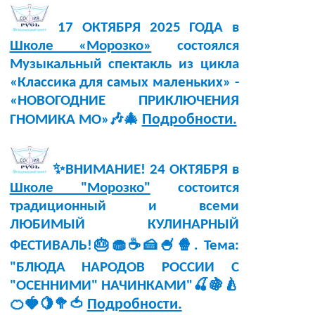
17 ОКТЯБРЯ 2025 ГОДА в
Школе «Морозко»
состоялся
Музыкальный спектакль из цикла
«Классика для самых маленьких» -
«НОВОГОДНИЕ ПРИКЛЮЧЕНИЯ
Подробности.
ГНОМИКА МО»🎶🎄
✨ВНИМАНИЕ! 24 ОКТЯБРЯ в
Школе "Морозко"
состоится
традиционный и всеми
ЛЮБИМЫЙ КУЛИНАРНЫЙ
ФЕСТИВАЛЬ!🎂🧁☕🍰🍧🍿. Тема:
"БЛЮДА НАРОДОВ РОССИИ С
"ОСЕННИМИ" НАЧИНКАМИ"🍒🍇🍐
Подробности.
🍊🍓🍋🥦🍅