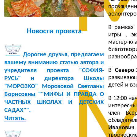
М
посвящен
волонтеро
В рамках 
Новости проекта
игры , эк
мастер-
благотвор
Дорогие друзья, предлагаем
разнообра
вашему вниманию статью автора и
В
Северо
учредителя проекта "СОФИЯ-
развивающ
РУСЬ" и директора
Школы
М
детей и в
"МОРОЗКО"
Морозовой Светланы
Борисовны
""МИФЫ И ПРАВДА О
В 12:00 н
ЧАСТНЫХ ШКОЛАХ И ДЕТСКИХ
интересны
САДАХ"".
член Все
Читать.
обладател
Иванович
творчески