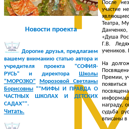
М
После не
участие н
являющие
Театра, Му
Новости проекта
Данченко,
«Душа Рос
Г.В. Лед
учеников.
Дорогие друзья, предлагаем
вашему вниманию статью автора и
На долго
учредителя проекта "СОФИЯ-
Посвящени
РУСЬ" и директора
Школы
М
Премии, у
"МОРОЗКО"
Морозовой Светланы
появиться
Борисовны
""МИФЫ И ПРАВДА О
посвящена
ЧАСТНЫХ ШКОЛАХ И ДЕТСКИХ
информац
САДАХ"".
награду, 
Читать.
судьба ру
вписаны в