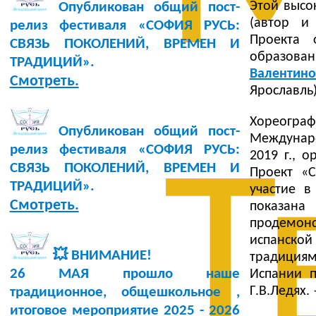
Этой высо
Опубликован общий пост-
(автор и
релиз фестиваля «СОФИЯ РУСЬ:
Проекта 
СВЯЗЬ ПОКОЛЕНИЙ, ВРЕМЕН И
образован
ТРАДИЦИЙ».
Валентино
Смотреть.
Ярославль)
Хореограф
Опубликован общий пост-
Междунаро
релиз фестиваля «СОФИЯ РУСЬ:
2019 г., 
Т
СВЯЗЬ ПОКОЛЕНИЙ, ВРЕМЕН И
Проект «С
ТРАДИЦИЙ».
участие 
Смотреть.
показана
продемон
испанской
💥 ВНИМАНИЕ!
традициям
26 МАЯ прошло наше
Испании п
Г.В.Ледях.
традиционное, общешкольное ,
итоговое мероприятие 2025 - 2026