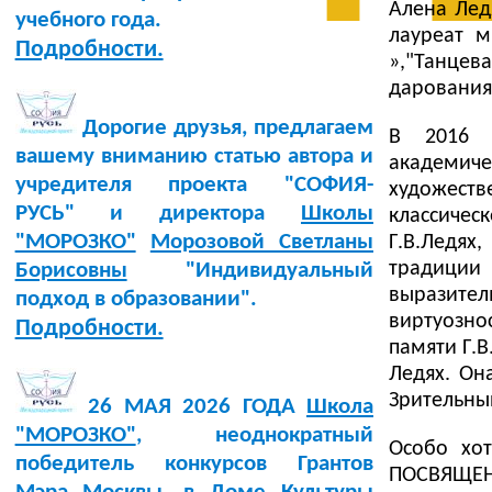
Алена Лед
учебного года.
лауреат м
Подробности.
»,"Танце
дарования 
Дорогие друзья, предлагаем
В 2016 г
вашему вниманию статью автора и
академичес
учредителя проекта "СОФИЯ-
художест
РУСЬ" и директора
Школы
классиче
"МОРОЗКО"
Морозовой Светланы
Г.В.Ледях
традиции 
Борисовны
"Индивидуальный
выразите
подход в образовании".
виртуозно
Подробности.
памяти Г.
Ледях. Он
Зрительны
26 МАЯ 2026 ГОДА
Школа
"МОРОЗКО"
, неоднократный
Особо хо
победитель конкурсов Грантов
ПОСВЯЩЕ