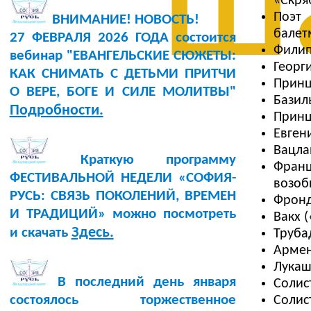
ш
«Скря
Поэт 
ВНИМАНИЕ! НОВОСТЬ!
балет
27 ФЕВРАЛЯ 2026 ГОДА состоится
Филип
вебинар "ЕВАНГЕЛЬСКИЕ СЮЖЕТЫ:
Георг
КАК СНИМАТЬ С ДЕТЬМИ ПРИТЧИ
Принц
О ВЕРЕ, БОГЕ И СИЛЕ МОЛИТВЫ"
Базиль
Подробности.
Принц
Евген
Вацла
Краткую программу
Франц
ФЕСТИВАЛЬНОЙ НЕДЕЛИ «СОФИЯ-
возоб
РУСЬ: СВЯЗЬ ПОКОЛЕНИЙ, ВРЕМЕН
Фронд
И ТРАДИЦИЙ» можно посмотреть
Вакх 
Здесь.
и скачать
Труба
Армен
Лукаш 
В последний день января
Солис
состоялось торжественное
Солис