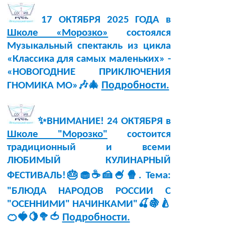
17 ОКТЯБРЯ 2025 ГОДА в
Школе «Морозко»
состоялся
Музыкальный спектакль из цикла
«Классика для самых маленьких» -
«НОВОГОДНИЕ ПРИКЛЮЧЕНИЯ
Подробности.
ГНОМИКА МО»🎶🎄
✨ВНИМАНИЕ! 24 ОКТЯБРЯ в
Школе "Морозко"
состоится
традиционный и всеми
ЛЮБИМЫЙ КУЛИНАРНЫЙ
ФЕСТИВАЛЬ!🎂🧁☕🍰🍧🍿. Тема:
"БЛЮДА НАРОДОВ РОССИИ С
"ОСЕННИМИ" НАЧИНКАМИ"🍒🍇🍐
Подробности.
🍊🍓🍋🥦🍅