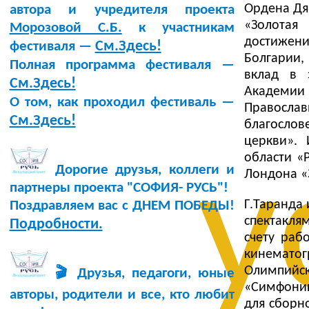
Ордена Дяг
автора и учредителя проекта
«Золотая
Морозовой С.Б.
к участникам
достижен
См.Здесь!
фестиваля —
Болгарии
Полная программа фестиваля —
вклад в 
См.Здесь!
Академии 
О том, как проходил фестиваль —
Православ
См.Здесь!
благосло
церкви».
области «
у
Дорогие друзья, коллеги и
Лондона «
партнеры проекта "СОФИЯ- РУСЬ"!
Г.Таранда
Поздравляем вас с ДНЕМ ПОБЕДЫ!
спектакля
Подробности.
счету раб
кинематог
Олимпийс
🎬 Друзья, педагоги, юные
«Симфони
авторы, родители и все, кто любит
для сборн