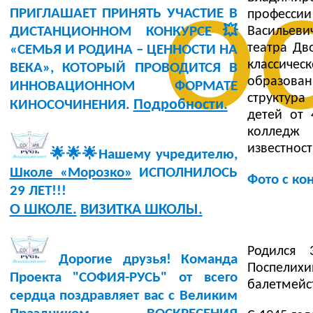
о
ПРИГЛАШАЕТ ПРИНЯТЬ УЧАСТИЕ В
професси
Васильеви
ДИСТАНЦИОННОМ КОНКУРСЕ💥
театра Дв
«СЕМЬЯ И РОДИНА – ЦЕННОСТИ НА
классиче
ВЕКА», КОТОРЫЙ ПРОВОДИТСЯ В
образован
ИННОВАЦИОННОМ ФОРМАТЕ
структура
Подробности.
КИНОСОЧИНЕНИЯ.
детей от 
колледж 
известност
🌟🌟🌟Нашему учредителю,
Школе «Морозко»
ИСПОЛНИЛОСЬ
Фото с ко
29 ЛЕТ!!!
О ШКОЛЕ.
ВИЗИТКА ШКОЛЫ.
Родился
Дорогие друзья! Команда
Поспелих
Проекта "СОФИЯ-РУСЬ" от всего
балетмейст
сердца поздравляет вас с Великим