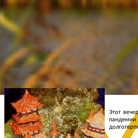
Ж
Этот вече
пандемии
долготерпе