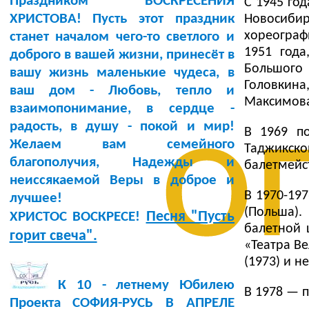
Праздником ВОСКРЕСЕНИЯ
С 1945 го
ХРИСТОВА! Пусть этот праздник
Новосибир
хореограф
станет началом чего-то светлого и
1951 года
доброго в вашей жизни, принесёт в
Большого 
вашу жизнь маленькие чудеса, в
Головкина,
ваш дом - Любовь, тепло и
Максимова
о
взаимопонимание, в сердце -
радость, в душу - покой и мир!
В 1969 по
Желаем вам семейного
Таджикск
благополучия, Надежды и
балетмейст
неиссякаемой Веры в доброе и
В 1970-19
лучшее!
(Польша)
Песня "Пусть
ХРИСТОС ВОСКРЕСЕ!
балетной 
горит свеча".
«Театра В
(1973) и н
К 10 - летнему Юбилею
В 1978 — п
Проекта СОФИЯ-РУСЬ В АПРЕЛЕ