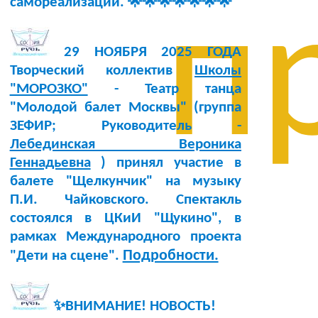
самореализации. 🌟🌟🌟🌟🌟🌟🌟
п
29 НОЯБРЯ 2025 ГОДА
Творческий коллектив
Школы
"МОРОЗКО"
- Театр танца
"Молодой балет Москвы" (группа
ЗЕФИР; Руководитель -
Лебединская Вероника
Геннадьевна
) принял участие в
балете "Щелкунчик" на музыку
П.И. Чайковского. Спектакль
состоялся в ЦКиИ "Щукино", в
рамках Международного проекта
Подробности.
"Дети на сцене".
✨ВНИМАНИЕ! НОВОСТЬ!