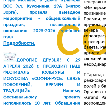
Мэра Москвы, в Доме Культуры
генеральн
BOC (ул. Куусинена, 19А (метро
«Имперски
с
Зорге), провела выездное
признани
мероприятие - общешкольный
Премии, у
праздник, посвященный
вручила д
вечера 
окончанию 2025-2026 учебного
хореограф
года.
в невероя
Подробности.
балета. Р
артиста, 
сложнейш
ДОРОГИЕ ДРУЗЬЯ! С 29
неординар
АПРЕЛЯ 2026 г. ПРОХОДИЛ НАШ
ФЕСТИВАЛЬ КУЛЬТУРЫ И
Г.Таранда 
ИСКУССТВА «СОФИЯ-РУСЬ: СВЯЗЬ
режиссер-
ПОКОЛЕНИЙ, ВРЕМЕН И
ролей в б
ТРАДИЦИЙ». Нашему
Организат
фестивальному проекту
«Grand Pa
исполнилось 10 лет. Обращение
возрожден