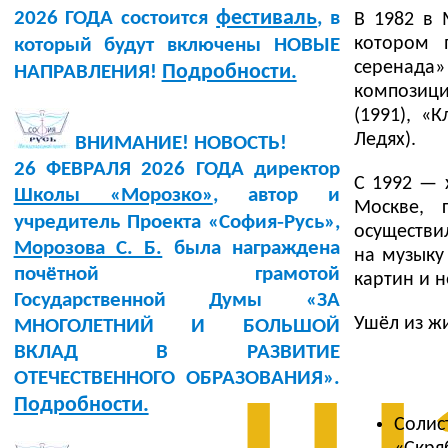
фестиваль
2026 ГОДА состоится
, в
В 1982 в 
котором 
который будут включены НОВЫЕ
серенада
Подробности.
НАПРАВЛЕНИЯ!
композици
(1991), «
Ледях).
ВНИМАНИЕ! НОВОСТЬ!
26 ФЕВРАЛЯ 2026 ГОДА директор
С 1992 — 
Школы «Морозко»
, автор и
Москве, 
учредитель Проекта «София‑Русь»,
осуществи
Морозова С. Б.
была награждена
на музыку
почётной грамотой
картин и н
Государственной Думы «ЗА
Ушёл из жи
МНОГОЛЕТНИЙ И БОЛЬШОЙ
ВКЛАД В РАЗВИТИЕ
ОТЕЧЕСТВЕННОГО ОБРАЗОВАНИЯ».
Подробности.
Соли