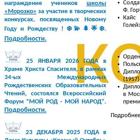
Солдат
награждение учеников
школы
Ф. Гор
«Морозко»
за участие в творческих
Кайс
конкурсах, посвященных Новому
к
Голей
Году и Рождеству ! ❄️💫🌲🌟❄️.
Подробности.
Орден
25 ЯНВАРЯ 2026 ГОДА в
Польск
Храме Христа Спасителя, в рамках
Дипло
34-ых Международных
(1957)
Рождественских Образовательных
Дипло
Чтений, состоялся Всероссийский
в Мос
Форум "МОЙ РОД - МОЙ НАРОД".
преми
Подробности.
Подробне
23 ДЕКАБРЯ 2025 ГОДА в