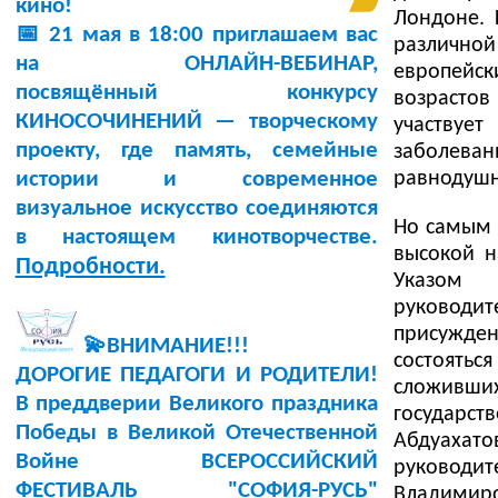
кино!
Лондоне. 
📅 21 мая в 18:00 приглашаем вас
различной
на ОНЛАЙН-ВЕБИНАР,
европейс
посвящённый конкурсу
возрасто
КИНОСОЧИНЕНИЙ — творческому
участвуе
проекту, где память, семейные
заболеван
равнодуш
истории и современное
визуальное искусство соединяются
Но самым 
в настоящем кинотворчестве.
высокой н
Подробности.
Указом 
руководит
присужде
💫ВНИМАНИЕ!!!
состоять
ДОРОГИЕ ПЕДАГОГИ И РОДИТЕЛИ!
сложивших
В преддверии Великого праздника
государс
Победы в Великой Отечественной
Абдуаха
Войне ВСЕРОССИЙСКИЙ
руководи
ФЕСТИВАЛЬ "СОФИЯ-РУСЬ"
Владимиро